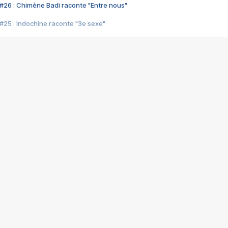
#26 : Chimène Badi raconte "Entre nous"
#25 : Indochine raconte "3e sexe"
#24 : Zaho raconte "C'est chelou"
#23 : Patrick Bruel raconte "Au café des délices"
#22 : Kyo raconte "Le chemin"
#21 : Nolwenn Leroy raconte "Cassé"
#20 : Patrick Hernandez raconte "Born to be alive"
#19 : Lorie raconte "Près de moi"
#18 : Michael Jones raconte "A nos actes manqués" (avec Jean-Jacque
#17 : Khaled raconte "Aïcha"
#16 : Corneille raconte "Parce qu'on vient de loin"
#15 : Indochine raconte "L'aventurier"
14 : Lorie raconte "Sur un air latino"