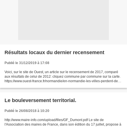
Résultats locaux du dernier recensement
Publié le 31/12/2019 à 17:08
Voici, sur le site de Ouest, un article sur le recensement de 2017, comparé
aux résultats de celui de 2012: cliquez commune par commune sur la carte.
https://www.ouest-france.fr/normandie/en-normandie-les-villes-perdent-des-
habitants-ce-qu-il-faut-retenir-des-chiffres-de-l-insee-6673599...
Le bouleversement territorial.
Publié le 26/08/2018 à 10:20
http://www.maire-info.com/upload/files/GF_Dumont.pdf Le site de
l'Association des maires de France, dans son édition du 17 juillet, propose à