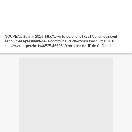
NOUVEAU 25 mai 2016: http://www.le-perche.fr/47221/bellemevincent-
segouin-elu-president-de-la-communaute-de-communes/ 5 mai 2016:
http://www.le-perche.fr/46525/46525/ Démission de JF de Caffarelli,
président de la CdC du Perche bellêmois Approbation du...