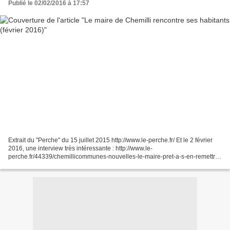
Publié le 02/02/2016 à 17:57
Extrait du "Perche" du 15 juillet 2015 http://www.le-perche.fr/ Et le 2 février
2016, une interview très intéressante : http://www.le-
perche.fr/44339/chemillicommunes-nouvelles-le-maire-pret-a-s-en-remettre-
a-un-referendum-local/ Extraits du "Perche"2...