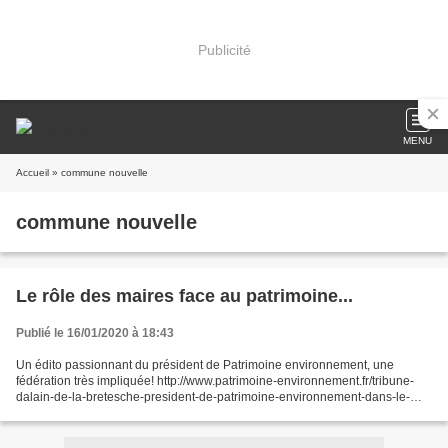
Publicité
MENU
Accueil
» commune nouvelle
commune nouvelle
Le rôle des maires face au patrimoine...
Publié le 16/01/2020 à 18:43
Un édito passionnant du président de Patrimoine environnement, une
fédération très impliquée! http://www.patrimoine-environnement.fr/tribune-
dalain-de-la-bretesche-president-de-patrimoine-environnement-dans-le-
dossier-special-de-la-demeure-historique...