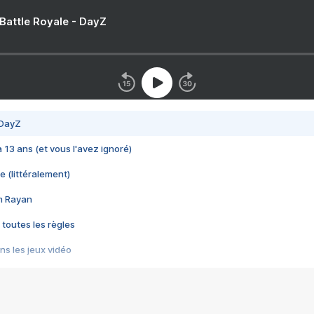
 Battle Royale - DayZ
 DayZ
 a 13 ans (et vous l'avez ignoré)
e (littéralement)
im Rayan
 toutes les règles
s les jeux vidéo
us choquant de Rockstar ? - Le scandale BULLY
e plus moche de Steam