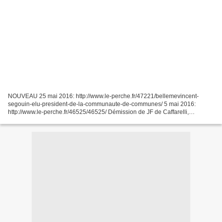
NOUVEAU 25 mai 2016: http://www.le-perche.fr/47221/bellemevincent-
segouin-elu-president-de-la-communaute-de-communes/ 5 mai 2016:
http://www.le-perche.fr/46525/46525/ Démission de JF de Caffarelli,
président de la CdC du Perche bellêmois Approbation du...