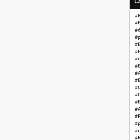
#B
#B
#é
#p
#E
#P
#c
#B
#A
#E
#G
#C
#E
#A
#R
#p
#r
#M