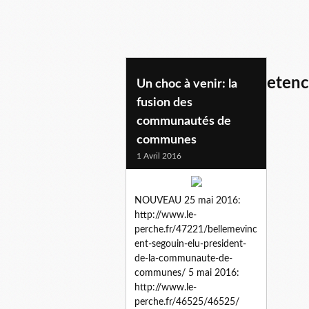
transferts de competen
Un choc à venir: la
fusion des
communautés de
communes
1 Avril 2016
NOUVEAU 25 mai 2016:
http://www.le-
perche.fr/47221/bellemevinc
ent-segouin-elu-president-
de-la-communaute-de-
communes/ 5 mai 2016:
http://www.le-
perche.fr/46525/46525/