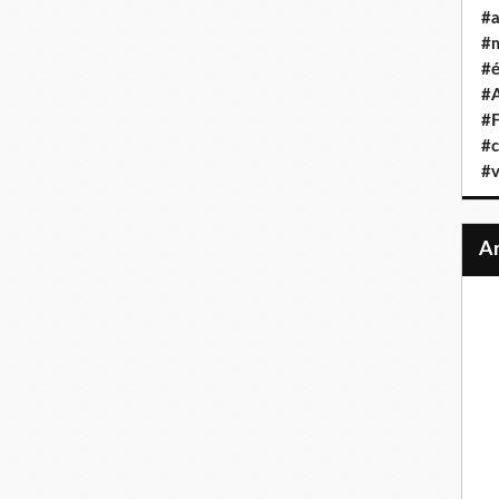
#a
#
#é
#A
#F
#c
#v