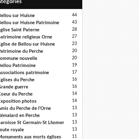
Catégories
44
ellou sur Huisne
43
ellou sur Huisne Patrimoine
28
glise Saint Paterne
27
atrimoine religieux Orne
23
glise de Bellou sur Huisne
20
atrimoine du Perche
20
ommune nouvelle
19
ellou Patrimoine
17
ssociations patrimoine
16
glises du Perche
16
rande guerre
14
oeur du Perche
14
xposition photos
13
mis du Perche de l’Orne
13
émalard en Perche
13
aroisse St Germain-St Lhomer
13
oute royale
11
onuments aux morts églises