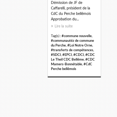
Démission de JF de
Caffarelli, président de la
CdC du Perche bellêmois
Approbation du...
Lire la suite
Tag(s) :
#commune nouvelle
,
#communautéz de commune
du Perche
,
#Loi Notre Orne
,
#transferts de compétences
,
#SDCI
,
#EPCI
,
#CDCI
,
#CDC
Le Theil CDC Bellême
,
#CDC
Mamers-Bonnétable
,
#CdC
Perche bellêmois