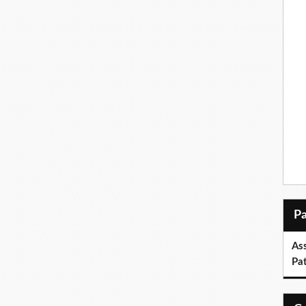
As
Pa