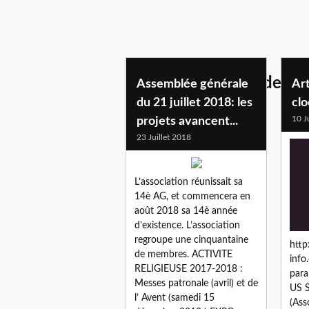
cloches de l'eglise de be
Assemblée générale
Ar
du 21 juillet 2018: les
clo
10 J
projets avancent...
23 Juillet 2018
L’association réunissait sa
14è AG, et commencera en
août 2018 sa 14è année
d’existence. L’association
regroupe une cinquantaine
http
de membres. ACTIVITE
info
RELIGIEUSE 2017-2018 :
par
Messes patronale (avril) et de
US S
l’ Avent (samedi 15
(Ass