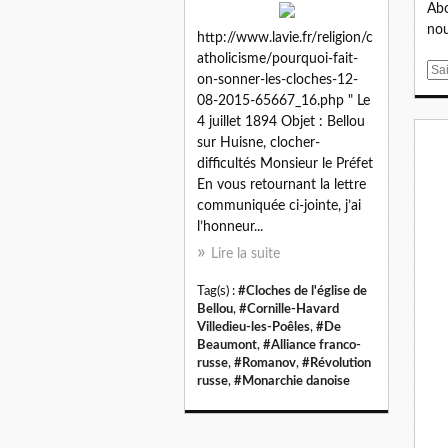
Abo
nou
http://www.lavie.fr/religion/c
atholicisme/pourquoi-fait-
E
on-sonner-les-cloches-12-
m
08-2015-65667_16.php " Le
a
4 juillet 1894 Objet : Bellou
i
sur Huisne, clocher-
l
difficultés Monsieur le Préfet
En vous retournant la lettre
communiquée ci-jointe, j’ai
l’honneur...
Lire la suite
Tag(s) :
#Cloches de l'église de
Bellou
,
#Cornille-Havard
Villedieu-les-Poêles
,
#De
Beaumont
,
#Alliance franco-
russe
,
#Romanov
,
#Révolution
russe
,
#Monarchie danoise