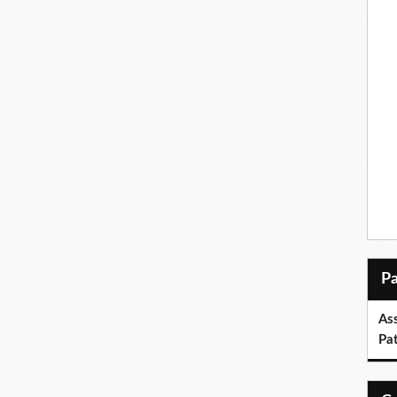
As
Pa