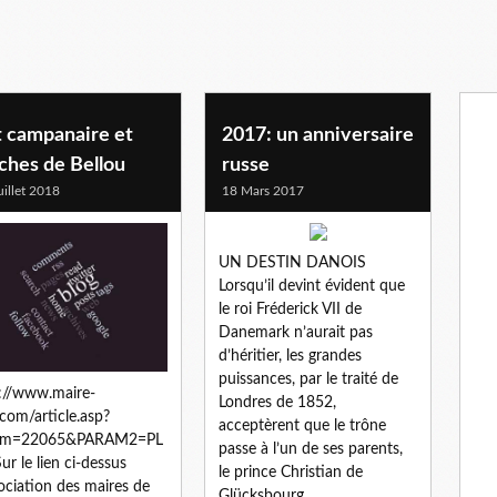
llou
t campanaire et
2017: un anniversaire
ches de Bellou
russe
uillet 2018
18 Mars 2017
UN DESTIN DANOIS
Lorsqu’il devint évident que
le roi Fréderick VII de
Danemark n’aurait pas
d’héritier, les grandes
puissances, par le traité de
://www.maire-
Londres de 1852,
.com/article.asp?
acceptèrent que le trône
am=22065&PARAM2=PL
passe à l’un de ses parents,
ur le lien ci-dessus
le prince Christian de
ociation des maires de
Glücksbourg,...