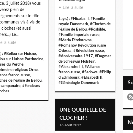
ce, 3 juillet 2018) vous
Lire la suite
verez plein de
eignements sur le rôle
Tag(s) :
#Nicolas II
,
#Famille
communes vis à vis de
royale Danemark
,
#Cloches de
s cloches (et aussi
l'église de Bellou
,
#Roskilde
,
ers...) Le...
#Famille impériale russe
,
#Maria Féodorovna
,
re la suite
#Romanov Révolution russe
Odessa
,
#Révolution russe
,
) :
#Bellou sur Huisne
,
#Anniversaire 1917
,
#Dagmar
lou sur Huisne Patrimoine
,
de Schleswig Holstein
,
ises du Perche
,
#Alexandre III
,
#Alliance
rimoine religieux Orne
,
franco-russe
,
#Sadowa
,
#Philip
iance franco-russe
,
d'Edimbourg
,
#Elisabeth II
,
hes de l'église de Bellou
,
S
#Généalogie Danemark
 campanaire
,
#Fondeurs
loches
UNE QUERELLE DE
CLOCHER !
16 Août 2015