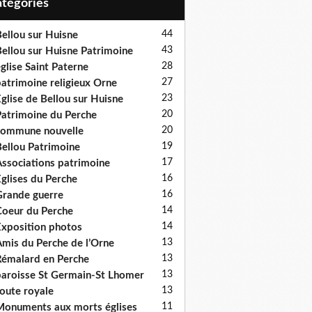
Catégories
44
ellou sur Huisne
43
ellou sur Huisne Patrimoine
28
glise Saint Paterne
27
atrimoine religieux Orne
23
glise de Bellou sur Huisne
20
atrimoine du Perche
20
ommune nouvelle
19
ellou Patrimoine
17
ssociations patrimoine
16
glises du Perche
16
rande guerre
14
oeur du Perche
14
xposition photos
13
mis du Perche de l’Orne
13
émalard en Perche
13
aroisse St Germain-St Lhomer
13
oute royale
11
onuments aux morts églises