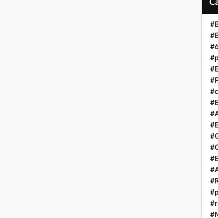
#B
#B
#é
#p
#E
#P
#c
#B
#A
#E
#G
#C
#E
#A
#R
#p
#r
#M