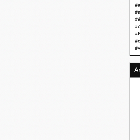
#a
#
#é
#A
#F
#c
#v