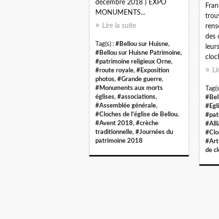
décembre 2018 ) EXPO
Fran
MONUMENTS...
trou
Lire la suite
rens
des 
Tag(s) :
#Bellou sur Huisne
,
leur
#Bellou sur Huisne Patrimoine
,
cloch
#patrimoine religieux Orne
,
Li
#route royale
,
#Exposition
photos
,
#Grande guerre
,
#Monuments aux morts
Tag(s
églises
,
#associations
,
#Bel
#Assemblée générale
,
#Egl
#Cloches de l'église de Bellou
,
#pat
#Avent 2018
,
#crèche
#All
traditionnelle
,
#Journées du
#Cloc
patrimoine 2018
#Art
de c