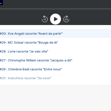
#30 : Eve Angeli raconte "Avant de partir"
#29 : MC Solaar raconte "Bouge de là"
28 : Lorie raconte "Je vais vite"
#27 : Christophe Willem raconte "Jacques a dit"
#26 : Chimène Badi raconte "Entre nous"
#25 : Indochine raconte "3e sexe"
#24 : Zaho raconte "C'est chelou"
#23 : Patrick Bruel raconte "Au café des délices"
#22 : Kyo raconte "Le chemin"