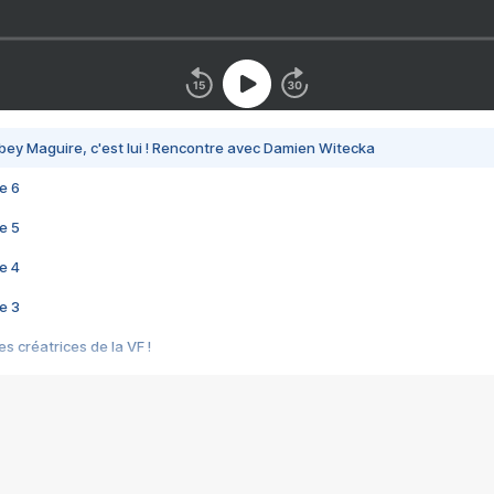
bey Maguire, c'est lui ! Rencontre avec Damien Witecka
e 6
e 5
e 4
e 3
s créatrices de la VF !
e 2
e 1
e Mektoub My Love arrive enfin ! Rencontre avec Shaïn Boumedine et Sal