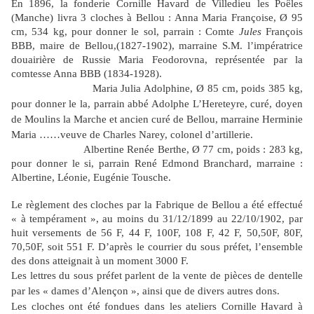
En 1896, la fonderie Cornille Havard de Villedieu les Poêles
(Manche) livra 3 cloches à Bellou :
Anna Maria Françoise,
Ø
95
cm, 534 kg, pour donner le sol, parrain : Comte
Jules
François
BBB, maire de Bellou,(1827-1902), marraine S.M. l’impératrice
douairière de Russie Maria Feodorovna, représentée par la
comtesse Anna BBB (1834-1928).
Maria Julia Adolphine,
Ø
85 cm, poids 385 kg,
pour donner le la, parrain abbé Adolphe L’Hereteyre, curé, doyen
de Moulins la Marche et ancien curé de Bellou, marraine Herminie
Maria ……veuve de Charles Narey, colonel d’artillerie.
Albertine Renée Berthe,
Ø
77 cm, poids : 283 kg,
pour donner le si, parrain René Edmond Branchard, marraine :
Albertine, Léonie, Eugénie Tousche.
Le règlement des cloches par la Fabrique de Bellou a été effectué
« à tempérament », au moins du 31/12/1899 au 22/10/1902, par
huit versements de 56 F, 44 F, 100F, 108 F, 42 F, 50,50F, 80F,
70,50F, soit 551 F. D’après le courrier du sous préfet, l’ensemble
des dons atteignait à un moment 3000 F.
Les lettres du sous préfet parlent de la vente de pièces de dentelle
par les « dames d’Alençon », ainsi que de divers autres dons.
Les cloches ont été fondues dans les ateliers Cornille Havard à