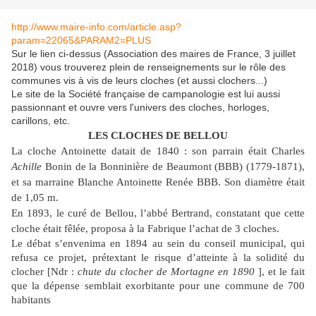
http://www.maire-info.com/article.asp?
param=22065&PARAM2=PLUS
Sur le lien ci-dessus (Association des maires de France, 3 juillet
2018) vous trouverez plein de renseignements sur le rôle des
communes vis à vis de leurs cloches (et aussi clochers...)
Le site de la Société française de campanologie est lui aussi
passionnant et ouvre vers l'univers des cloches, horloges,
carillons, etc.
LES CLOCHES DE BELLOU
La cloche Antoinette datait de 1840 : son parrain était Charles
Achille
Bonin de la Bonninière de Beaumont (BBB) (1779-1871),
et sa marraine Blanche Antoinette Renée BBB. Son diamètre était
de 1,05 m.
En 1893, le curé de Bellou, l’abbé Bertrand, constatant que cette
cloche était fêlée, proposa à la Fabrique l’achat de 3 cloches.
Le débat s’envenima en 1894 au sein du conseil municipal, qui
refusa ce projet, prétextant le risque d’atteinte à la solidité du
clocher [Ndr :
chute du clocher de Mortagne en 1890
], et le fait
que la dépense semblait exorbitante pour une commune de 700
habitants