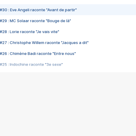
#30 : Eve Angeli raconte "Avant de partir"
#29 : MC Solaar raconte "Bouge de là"
28 : Lorie raconte "Je vais vite"
#27 : Christophe Willem raconte "Jacques a dit"
#26 : Chimène Badi raconte "Entre nous"
#25 : Indochine raconte "3e sexe"
#24 : Zaho raconte "C'est chelou"
#23 : Patrick Bruel raconte "Au café des délices"
#22 : Kyo raconte "Le chemin"
#21 : Nolwenn Leroy raconte "Cassé"
#20 : Patrick Hernandez raconte "Born to be alive"
#19 : Lorie raconte "Près de moi"