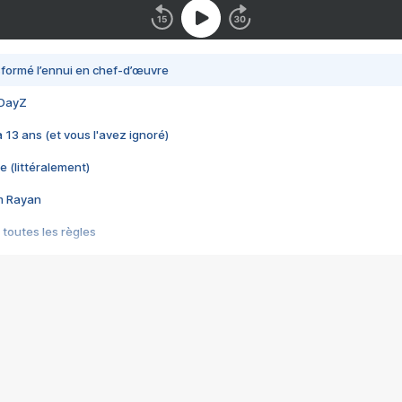
nsformé l’ennui en chef-d’œuvre
 DayZ
 a 13 ans (et vous l'avez ignoré)
e (littéralement)
im Rayan
 toutes les règles
s les jeux vidéo
us choquant de Rockstar ? - Le scandale BULLY
e plus moche de Steam
du RÊVE tourne au CAUCHEMAR
pendant 8 heures