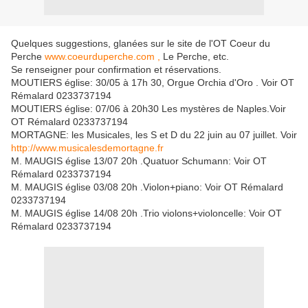
Quelques suggestions, glanées sur le site de l'OT Coeur du
Perche
www.coeurduperche.com ,
Le Perche, etc.
Se renseigner pour confirmation et réservations.
MOUTIERS église: 30/05 à 17h 30, Orgue Orchia d'Oro . Voir OT
Rémalard 0233737194
MOUTIERS église: 07/06 à 20h30 Les mystères de Naples.Voir
OT Rémalard 0233737194
MORTAGNE: les Musicales, les S et D du 22 juin au 07 juillet. Voir
http://www.musicalesdemortagne.fr
M. MAUGIS église 13/07 20h .Quatuor Schumann: Voir OT
Rémalard 0233737194
M. MAUGIS église 03/08 20h .Violon+piano: Voir OT Rémalard
0233737194
M. MAUGIS église 14/08 20h .Trio violons+violoncelle: Voir OT
Rémalard 0233737194