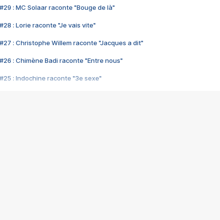
#29 : MC Solaar raconte "Bouge de là"
28 : Lorie raconte "Je vais vite"
#27 : Christophe Willem raconte "Jacques a dit"
#26 : Chimène Badi raconte "Entre nous"
#25 : Indochine raconte "3e sexe"
#24 : Zaho raconte "C'est chelou"
#23 : Patrick Bruel raconte "Au café des délices"
#22 : Kyo raconte "Le chemin"
#21 : Nolwenn Leroy raconte "Cassé"
#20 : Patrick Hernandez raconte "Born to be alive"
#19 : Lorie raconte "Près de moi"
#18 : Michael Jones raconte "A nos actes manqués" (avec Jean-Jacque
#17 : Khaled raconte "Aïcha"