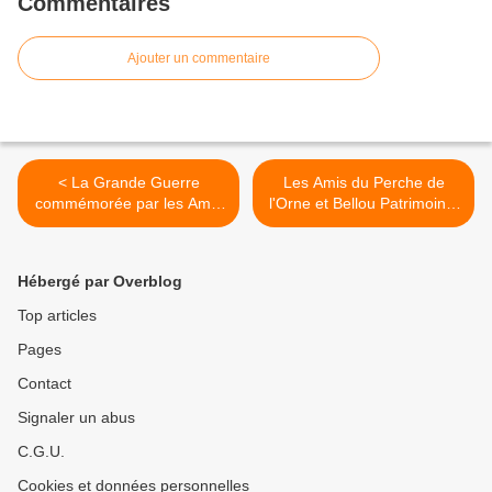
Commentaires
Ajouter un commentaire
< La Grande Guerre
Les Amis du Perche de
commémorée par les Amis
l'Orne et Bellou Patrimoine:
du Perche
10 ans déjà! >
Hébergé par Overblog
Top articles
Pages
Contact
Signaler un abus
C.G.U.
Cookies et données personnelles