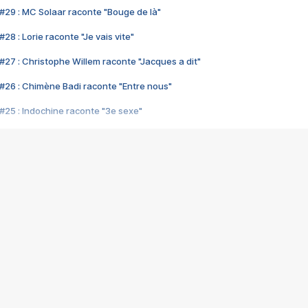
#29 : MC Solaar raconte "Bouge de là"
28 : Lorie raconte "Je vais vite"
#27 : Christophe Willem raconte "Jacques a dit"
#26 : Chimène Badi raconte "Entre nous"
#25 : Indochine raconte "3e sexe"
#24 : Zaho raconte "C'est chelou"
#23 : Patrick Bruel raconte "Au café des délices"
#22 : Kyo raconte "Le chemin"
#21 : Nolwenn Leroy raconte "Cassé"
#20 : Patrick Hernandez raconte "Born to be alive"
#19 : Lorie raconte "Près de moi"
#18 : Michael Jones raconte "A nos actes manqués" (avec Jean-Jacque