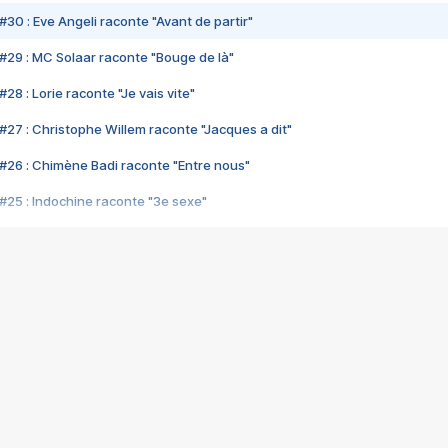
#30 : Eve Angeli raconte "Avant de partir"
#29 : MC Solaar raconte "Bouge de là"
28 : Lorie raconte "Je vais vite"
#27 : Christophe Willem raconte "Jacques a dit"
#26 : Chimène Badi raconte "Entre nous"
#25 : Indochine raconte "3e sexe"
#24 : Zaho raconte "C'est chelou"
#23 : Patrick Bruel raconte "Au café des délices"
#22 : Kyo raconte "Le chemin"
#21 : Nolwenn Leroy raconte "Cassé"
#20 : Patrick Hernandez raconte "Born to be alive"
#19 : Lorie raconte "Près de moi"