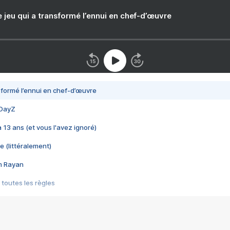
e jeu qui a transformé l’ennui en chef-d’œuvre
nsformé l’ennui en chef-d’œuvre
 DayZ
 a 13 ans (et vous l'avez ignoré)
e (littéralement)
im Rayan
 toutes les règles
s les jeux vidéo
us choquant de Rockstar ? - Le scandale BULLY