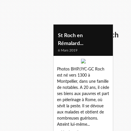
statue de rue st roch
St Roch en
Rémalard...
6 Mars 2019
Photos BHP/JYC-GC Roch
est né vers 1300 à
Montpellier, dans une famille
de notables. A 20 ans, il cède
ses biens aux pauvres et part
en pèlerinage à Rome, où
sévit la peste. Il se dévoue
aux malades et obtient de
nombreuses guérisons.
Atteint lui-même...