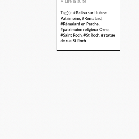
Lire la suite
Tag(s) :
#Bellou sur Huisne
Patrimoine
,
#Rémalard
,
#Rémalard en Perche
,
#patrimoine religieux Orne
,
#Saint Roch
,
#St Roch
,
#statue
de rue St Roch