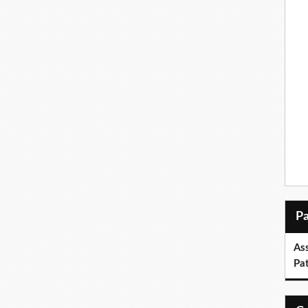
As
Pa