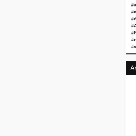
#a
#
#é
#A
#F
#c
#v