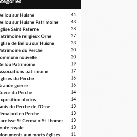
Catégories
44
ellou sur Huisne
43
ellou sur Huisne Patrimoine
28
glise Saint Paterne
27
atrimoine religieux Orne
23
glise de Bellou sur Huisne
20
atrimoine du Perche
20
ommune nouvelle
19
ellou Patrimoine
17
ssociations patrimoine
16
glises du Perche
16
rande guerre
14
oeur du Perche
14
xposition photos
13
mis du Perche de l’Orne
13
émalard en Perche
13
aroisse St Germain-St Lhomer
13
oute royale
11
onuments aux morts églises