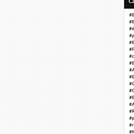
#B
#B
#é
#p
#E
#P
#c
#B
#A
#E
#G
#C
#E
#A
#R
#p
#r
#M