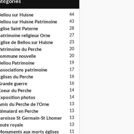
Catégories
44
ellou sur Huisne
43
ellou sur Huisne Patrimoine
28
glise Saint Paterne
27
atrimoine religieux Orne
23
glise de Bellou sur Huisne
20
atrimoine du Perche
20
ommune nouvelle
19
ellou Patrimoine
17
ssociations patrimoine
16
glises du Perche
16
rande guerre
14
oeur du Perche
14
xposition photos
13
mis du Perche de l’Orne
13
émalard en Perche
13
aroisse St Germain-St Lhomer
13
oute royale
11
onuments aux morts églises