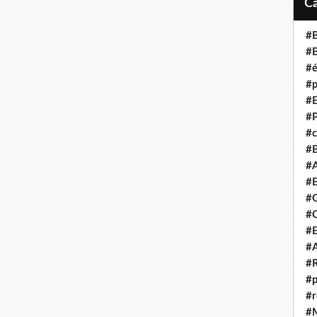
#B
#B
#é
#p
#E
#P
#c
#B
#A
#E
#G
#C
#E
#A
#R
#p
#r
#M