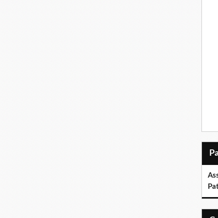
As
Pa