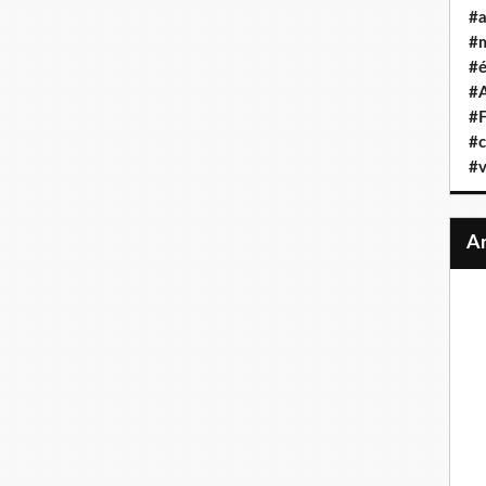
#a
#
#é
#A
#F
#c
#v