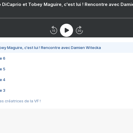
 DiCaprio et Tobey Maguire, c'est lui ! Rencontre avec Dam
bey Maguire, c'est lui ! Rencontre avec Damien Witecka
e 6
e 5
e 4
e 3
s créatrices de la VF !
e 2
e 1