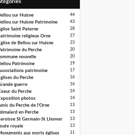
Catégories
44
ellou sur Huisne
43
ellou sur Huisne Patrimoine
28
glise Saint Paterne
27
atrimoine religieux Orne
23
glise de Bellou sur Huisne
20
atrimoine du Perche
20
ommune nouvelle
19
ellou Patrimoine
17
ssociations patrimoine
16
glises du Perche
16
rande guerre
14
oeur du Perche
14
xposition photos
13
mis du Perche de l’Orne
13
émalard en Perche
13
aroisse St Germain-St Lhomer
13
oute royale
11
onuments aux morts églises