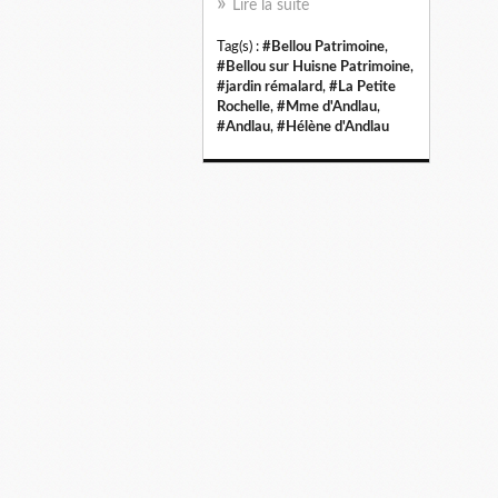
Lire la suite
Tag(s) :
#Bellou Patrimoine
,
#Bellou sur Huisne Patrimoine
,
#jardin rémalard
,
#La Petite
Rochelle
,
#Mme d'Andlau
,
#Andlau
,
#Hélène d'Andlau