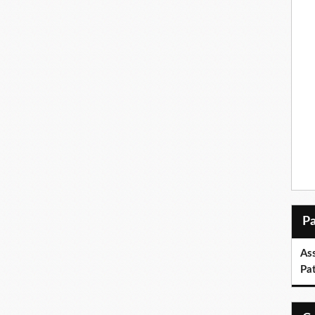
As
Pa