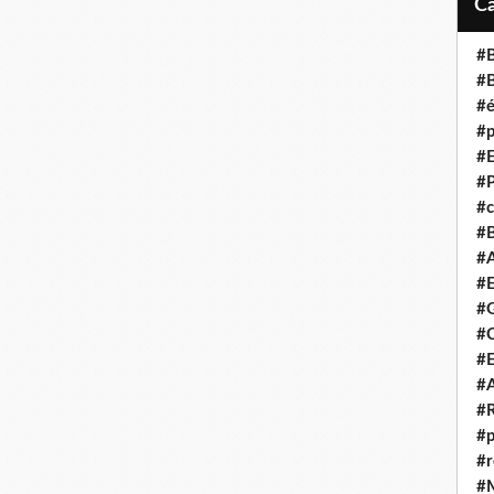
#B
#B
#é
#p
#E
#P
#c
#B
#A
#E
#G
#C
#E
#A
#R
#p
#r
#M