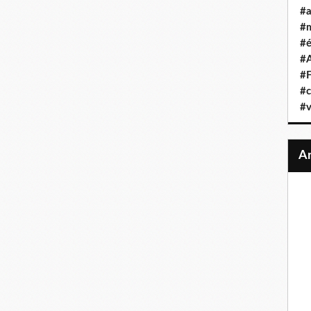
#a
#
#é
#A
#F
#c
#v