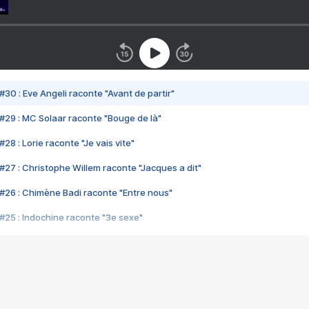
#30 : Eve Angeli raconte "Avant de partir"
#29 : MC Solaar raconte "Bouge de là"
28 : Lorie raconte "Je vais vite"
#27 : Christophe Willem raconte "Jacques a dit"
#26 : Chimène Badi raconte "Entre nous"
#25 : Indochine raconte "3e sexe"
#24 : Zaho raconte "C'est chelou"
#23 : Patrick Bruel raconte "Au café des délices"
#22 : Kyo raconte "Le chemin"