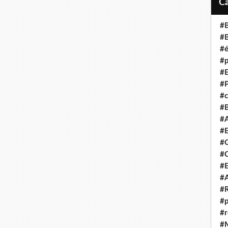
#B
#B
#é
#p
#E
#P
#c
#B
#A
#E
#G
#C
#E
#A
#R
#p
#r
#M