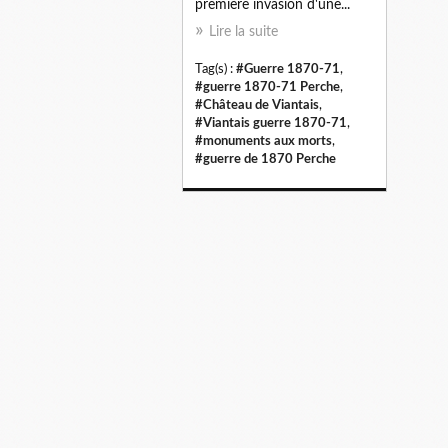
première invasion d'une...
Lire la suite
Tag(s) :
#Guerre 1870-71
,
#guerre 1870-71 Perche
,
#Château de Viantais
,
#Viantais guerre 1870-71
,
#monuments aux morts
,
#guerre de 1870 Perche