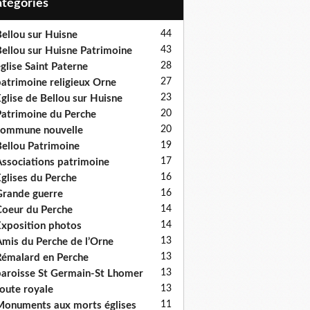
Catégories
44
ellou sur Huisne
43
ellou sur Huisne Patrimoine
28
glise Saint Paterne
27
atrimoine religieux Orne
23
glise de Bellou sur Huisne
20
atrimoine du Perche
20
ommune nouvelle
19
ellou Patrimoine
17
ssociations patrimoine
16
glises du Perche
16
rande guerre
14
oeur du Perche
14
xposition photos
13
mis du Perche de l’Orne
13
émalard en Perche
13
aroisse St Germain-St Lhomer
13
oute royale
11
onuments aux morts églises