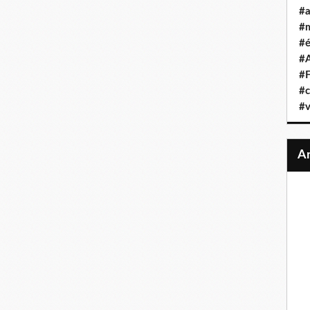
#a
#
#é
#A
#F
#c
#v