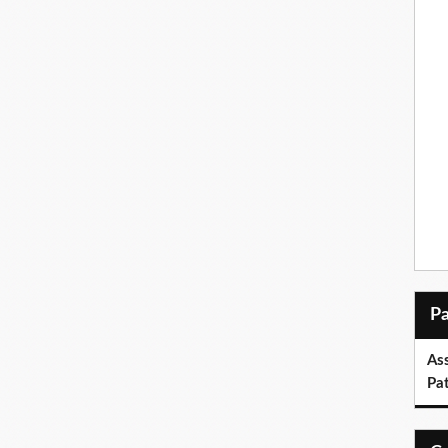
As
Pa