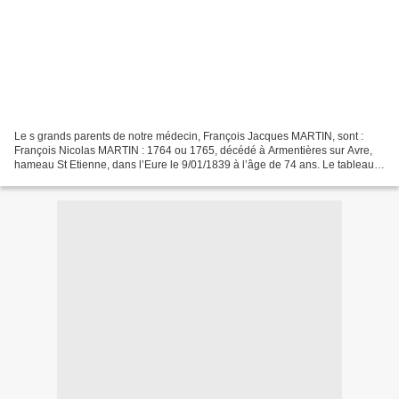
Le s grands parents de notre médecin, François Jacques MARTIN, sont :
François Nicolas MARTIN : 1764 ou 1765, décédé à Armentières sur Avre,
hameau St Etienne, dans l’Eure le 9/01/1839 à l’âge de 74 ans. Le tableau a
été peint par Paul BERTHIER (1822-1912)...