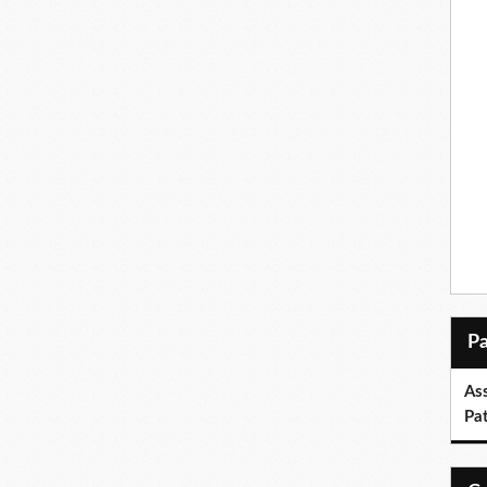
As
Pa