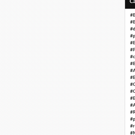
#B
#B
#é
#p
#E
#P
#c
#B
#A
#E
#G
#C
#E
#A
#R
#p
#r
#M