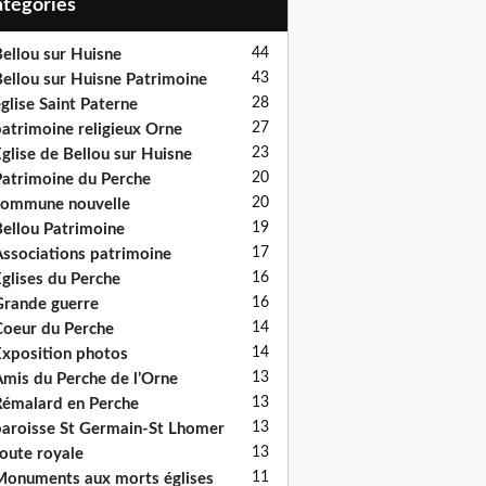
Catégories
44
ellou sur Huisne
43
ellou sur Huisne Patrimoine
28
glise Saint Paterne
27
atrimoine religieux Orne
23
glise de Bellou sur Huisne
20
atrimoine du Perche
20
ommune nouvelle
19
ellou Patrimoine
17
ssociations patrimoine
16
glises du Perche
16
rande guerre
14
oeur du Perche
14
xposition photos
13
mis du Perche de l’Orne
13
émalard en Perche
13
aroisse St Germain-St Lhomer
13
oute royale
11
onuments aux morts églises