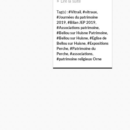
Lire la suite
Tag(s) :
#Vitrail
,
#vitraux
,
#Journées du patrimoine
2019
,
#Bilan JEP 2019
,
#Associations patrimoine
,
#Bellou sur Huisne Patrimoine
,
#Bellou sur Huisne
,
#Eglise de
Bellou sur Huisne
,
#Expositions
Perche
,
#Patrimoine du
Perche
,
#associations
,
#patrimoine religieux Orne