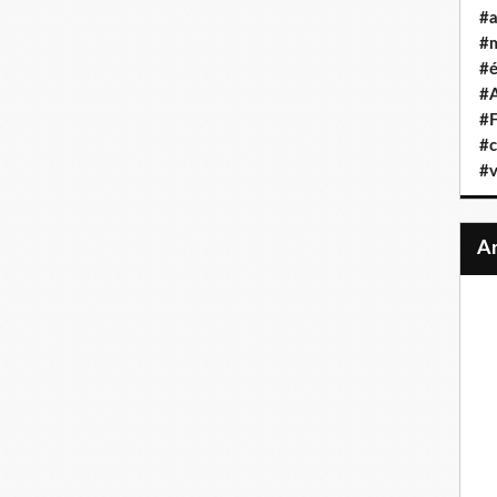
#a
#
#é
#A
#F
#c
#v