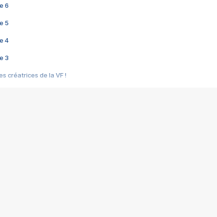
e 6
e 5
e 4
e 3
s créatrices de la VF !
e 2
e 1
e Mektoub My Love arrive enfin ! Rencontre avec Shaïn Boumedine et Sal
i : après Toni en famille
elle réalise le bouleversant Dites lui que je l'aime
ais ! Rencontre autour de Vie privée de Rebecca Zlotowski
 de Marguerite, Grave... Rencontre avec Ella Rumpf
 Les Rêveurs, un film intime sur la santé mentale