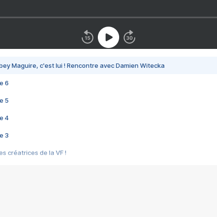
bey Maguire, c'est lui ! Rencontre avec Damien Witecka
e 6
e 5
e 4
e 3
s créatrices de la VF !
e 2
e 1
e Mektoub My Love arrive enfin ! Rencontre avec Shaïn Boumedine et Sal