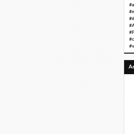
#a
#
#é
#A
#F
#c
#v