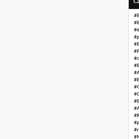
#B
#B
#é
#p
#E
#P
#c
#B
#A
#E
#G
#C
#E
#A
#R
#p
#r
#M