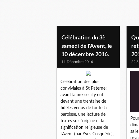
avent 2016
Célébration du 3è
Qu
samedi de l'Avent, le
ret
10 décembre 2016.
20
11 Décembre 2016
22 S
Célébration des plus
conviviales à St Paterne:
avant la messe, il y eut
devant une trentaine de
fidèles venus de toute la
paroisse, une lecture de
Pour
textes sur l'origine et la
dima
signification religieuse de
sall
l'Avent (par Yves Cosquéric),
roya