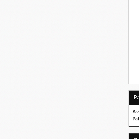
As
Pa