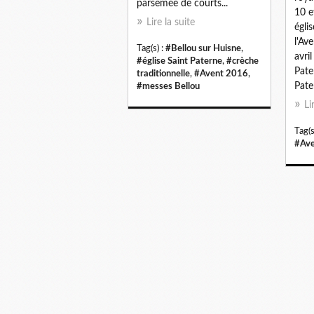
parsemée de courts...
10 e
Lire la suite
égli
l'Av
Tag(s) :
#Bellou sur Huisne
,
avri
#église Saint Paterne
,
#crèche
Pate
traditionnelle
,
#Avent 2016
,
Pate
#messes Bellou
Li
Tag(s
#Ave