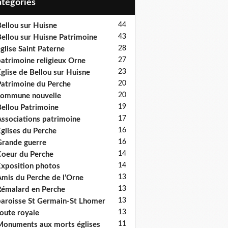
Catégories
44
ellou sur Huisne
43
ellou sur Huisne Patrimoine
28
glise Saint Paterne
27
atrimoine religieux Orne
23
glise de Bellou sur Huisne
20
atrimoine du Perche
20
ommune nouvelle
19
ellou Patrimoine
17
ssociations patrimoine
16
glises du Perche
16
rande guerre
14
oeur du Perche
14
xposition photos
13
mis du Perche de l’Orne
13
émalard en Perche
13
aroisse St Germain-St Lhomer
13
oute royale
11
onuments aux morts églises