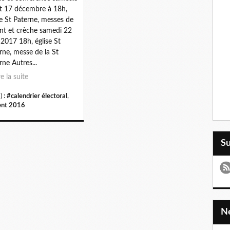
t 17 décembre à 18h,
se St Paterne, messes de
ent et crèche samedi 22
l 2017 18h, église St
rne, messe de la St
rne Autres...
re la suite
) :
#calendrier électoral
,
nt 2016
S