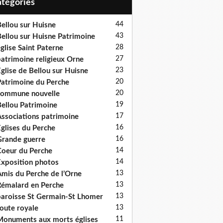
Catégories
44
ellou sur Huisne
43
ellou sur Huisne Patrimoine
28
glise Saint Paterne
27
atrimoine religieux Orne
23
glise de Bellou sur Huisne
20
atrimoine du Perche
20
ommune nouvelle
19
ellou Patrimoine
17
ssociations patrimoine
16
glises du Perche
16
rande guerre
14
oeur du Perche
14
xposition photos
13
mis du Perche de l’Orne
13
émalard en Perche
13
aroisse St Germain-St Lhomer
13
oute royale
11
onuments aux morts églises