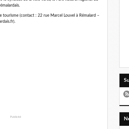
rémalardais.
 de tourisme (contact : 22 rue Marcel Louvel à Rémalard –
dais.fr).
S
Publicité