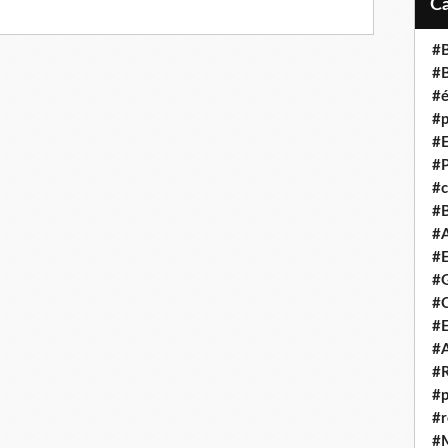
#B
#B
#é
#p
#E
#P
#c
#B
#A
#E
#G
#C
#E
#A
#R
#p
#r
#M