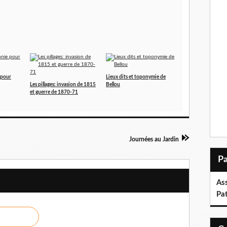
 pour
Lieux dits et toponymie de
Les pillages: invasion de 1815
Bellou
et guerre de 1870-71
Journées au Jardin
As
Pa