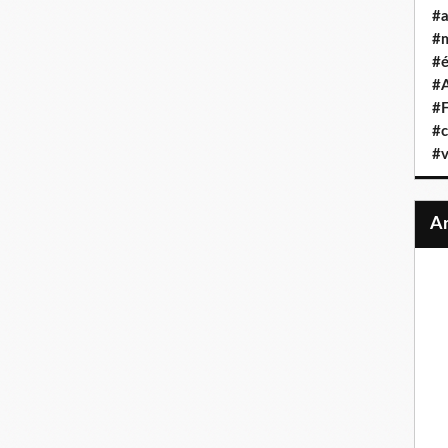
#a
#
#é
#A
#F
#c
#v