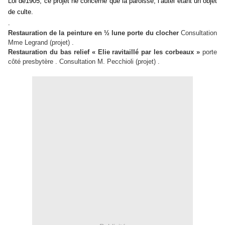
Loi de1905, ce projet ne concerne que la paroisse, l’autel étant un objet
de culte.
.
Restauration de la peinture en ½ lune porte du clocher
Consultation
Mme Legrand (projet) .
Restauration du bas relief « Elie ravitaillé par les corbeaux »
porte
côté presbytère . Consultation M. Pecchioli (projet) .