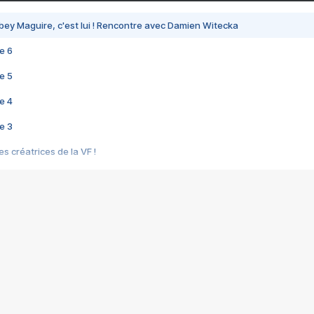
bey Maguire, c'est lui ! Rencontre avec Damien Witecka
e 6
e 5
e 4
e 3
s créatrices de la VF !
e 2
e 1
e Mektoub My Love arrive enfin ! Rencontre avec Shaïn Boumedine et Sal
i : après Toni en famille
elle réalise le bouleversant Dites lui que je l'aime
ais ! Rencontre autour de Vie privée de Rebecca Zlotowski