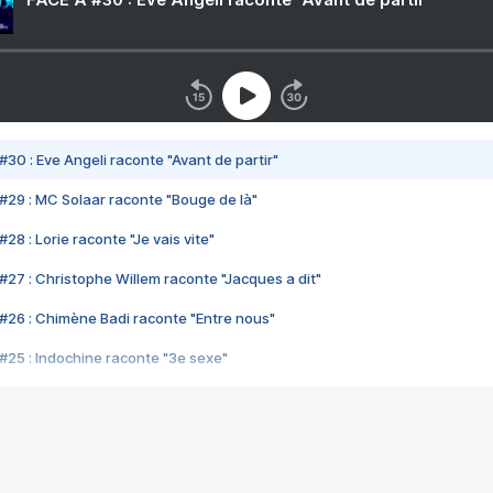
#30 : Eve Angeli raconte "Avant de partir"
#29 : MC Solaar raconte "Bouge de là"
28 : Lorie raconte "Je vais vite"
#27 : Christophe Willem raconte "Jacques a dit"
#26 : Chimène Badi raconte "Entre nous"
#25 : Indochine raconte "3e sexe"
#24 : Zaho raconte "C'est chelou"
#23 : Patrick Bruel raconte "Au café des délices"
#22 : Kyo raconte "Le chemin"