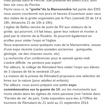
mais jamais dans le Perche. Elle présente les divers ENS, dont
bien sûr ceux du Perche.
Parmi ceux-ci, la
"grotte"de la Mansonnière
fait partie des ENS:
nous avons coordonné nos jours et heures d’ouverture avec ceux
des visites de la grotte organisées par le Parc (samedi 20 de 14 à
18h, dimanche 21 de 10h à 18h).
L’église de Bellou servira de point de RV aux visiteurs de la
grotte, qui pourront, s’il fait beau, garer leur voiture et monter à
pied par le chemin de la Rosière. Ils pourront également en
profiter pour visiter l’expo et l’église.
Nous exposerons aussi quelques vues de la Mansonnière, issues
d’une expo récente (cartes postales anciennes - guinguette,
géologie, vie des chauves souris, etc)
La recherche d'un conférencier pour le samedi après-midi
s'avère difficile: ne perdons pas espoir!
Par ailleurs, le collège de Rémalard fera visiter l'expo aux élèves
de 3 classes de 6è le vendredi 19 juin.
La maison de la presse de Rémalard proposera une sélection de
livres sur la nature (pour adultes et enfants)
Par ailleurs, nous avons préparé une petite
expo
commémorative sur la guerre de 14
, sur les monuments aux
morts situés dans les églises de notre paroisse (voir l'article dans
"Paroles de vie" de juin). Cette exposition aura lieu à l'Office de
tourisme de Rémalard du 21 août au 21 septembre 2014.