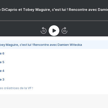
 DiCaprio et Tobey Maguire, c'est lui ! Rencontre avec Dam
bey Maguire, c'est lui ! Rencontre avec Damien Witecka
e 6
e 5
e 4
e 3
s créatrices de la VF !
e 2
e 1